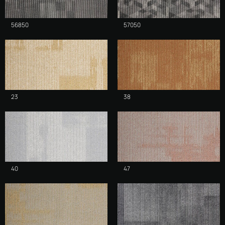
56850
57050
23
38
40
47