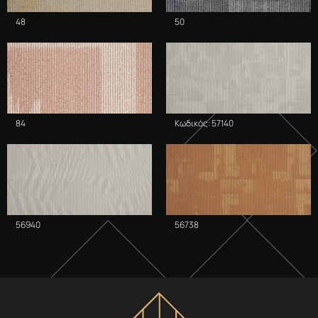
48
50
84
Κωδικός: 57140
56940
56738