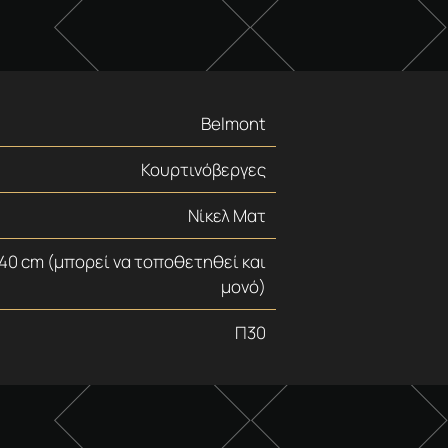
Belmont
Κουρτινόβεργες
Νίκελ Ματ
 240 cm (μπορεί να τοποθετηθεί και
μονό)
Π30