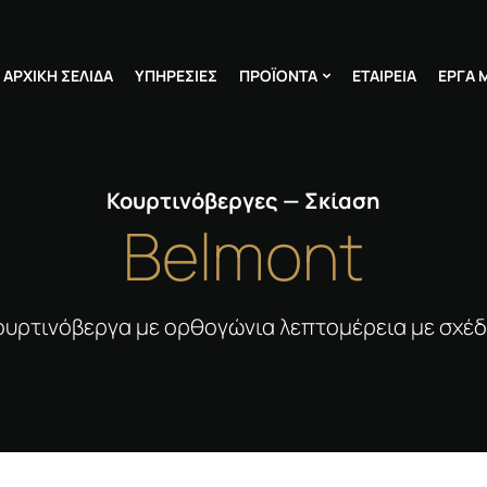
ΑΡΧΙΚΉ ΣΕΛΊΔΑ
ΥΠΗΡΕΣΊΕΣ
ΠΡΟΪΌΝΤΑ
ΕΤΑΙΡΕΊΑ
ΈΡΓΑ 
Κουρτινόβεργες — Σκίαση
Belmont
υρτινόβεργα με ορθογώνια λεπτομέρεια με σχέδ