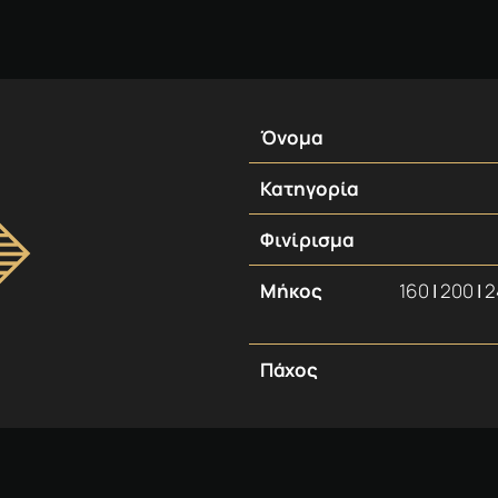
Όνομα
Κατηγορία
Φινίρισμα
Μήκος
160 ǀ 200 ǀ
Πάχος