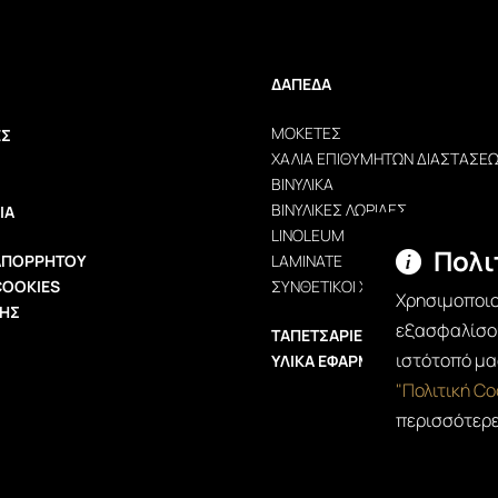
ΔΆΠΕΔΑ
ΜΟΚΈΤΕΣ
ΕΣ
ΧΑΛΙΆ ΕΠΙΘΥΜΗΤΏΝ ΔΙΑΣΤΆΣΕ
ΒΙΝΥΛΙΚΆ
ΒΙΝΥΛΙΚΈΣ ΛΩΡΊΔΕΣ
ΊΑ
LINOLEUM
Πολι
 ΑΠΟΡΡΉΤΟΥ
LAMINATE
COOKIES
ΣΥΝΘΕΤΙΚΟΊ ΧΛΟΟΤΆΠΗΤΕΣ
Χρησιμοποιο
ΣΗΣ
εξασφαλίσου
ΤΑΠΕΤΣΑΡΊΕΣ ΤΟΊΧΟΥ
ιστότοπό μα
ΥΛΙΚΆ ΕΦΑΡΜΟΓΉΣ
"Πολιτική Co
περισσότερε