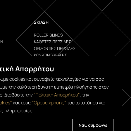
ΣΚΊΑΣΗ
ROLLER BLINDS
ΩΝ
ΚΆΘΕΤΕΣ ΠΕΡΣΊΔΕΣ
ΟΡΙΖΌΝΤΙΕΣ ΠΕΡΣΊΔΕΣ
ΚΟΥΡΤΙΝΌΒΕΡΓΕΣ
τική Απορρήτου
ΥΦΆΣΜΑΤΑ
ύμε cookies και συναφείς τεχνολογίες για να σας
ΚΟΥΡΤΊΝΕΣ
με την καλύτερη δυνατή εμπειρία πλοήγησης στον
ΕΠΊΠΛΩΣΗΣ
ΕΞΩΤΕΡΙΚΟΎ ΧΏΡΟΥ
ς. Διαβάστε την
"Πολιτική Απορρήτου"
, την
okies"
και τους
"Όρους χρήσης"
του ιστοτόπου για
ς πληροφορίες.
Ναι, συμφωνώ