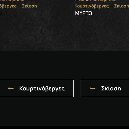
όβεργες — Σκίαση
Κουρτινόβεργες — Σκίαση
Η
ΜΥΡΤΩ
Κουρτινόβεργες
Σκίαση